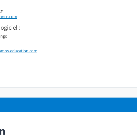
SE
rance.com
ogiciel :
engo
smos-education.com