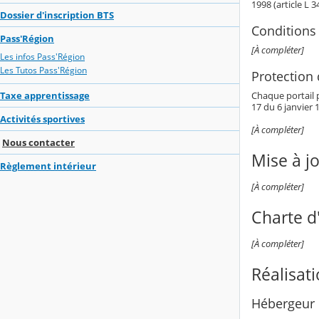
1998 (article L 
Dossier d'inscription BTS
Conditions 
Pass'Région
[À compléter]
Les infos Pass'Région
Les Tutos Pass'Région
Protection
Chaque portail p
Taxe apprentissage
17 du 6 janvier 1
Activités sportives
[À compléter]
Nous contacter
Mise à j
Règlement intérieur
[À compléter]
Charte d'
[À compléter]
Réalisat
Hébergeur 