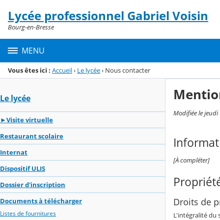
Panneau de gestion des cookies
Lycée professionnel Gabriel Voisin
Menu de la rubrique
Contenu
Bourg-en-Bresse
MENU
Vous êtes ici :
Accueil
›
Le lycée
›
Nous contacter
Mentio
Le lycée
Modifiée le jeud
►Visite virtuelle
Restaurant scolaire
Informat
Internat
[À compléter]
Dispositif ULIS
Propriété
Dossier d'inscription
Droits de pr
Documents à télécharger
Listes de fournitures
L'intégralité du