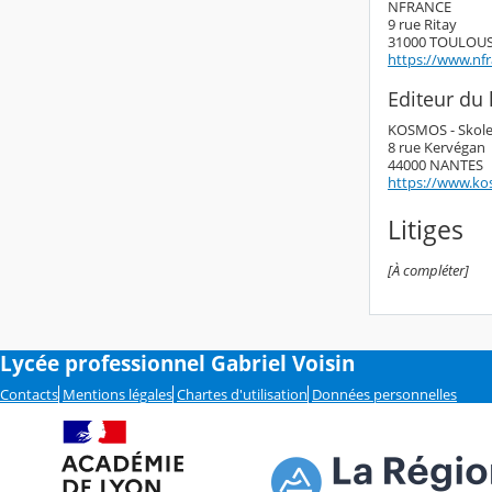
NFRANCE
9 rue Ritay
31000 TOULOU
https://www.nf
Editeur du l
KOSMOS - Skol
8 rue Kervégan
44000 NANTES
https://www.ko
Litiges
[À compléter]
Lycée professionnel Gabriel Voisin
Contacts
Mentions légales
Chartes d'utilisation
Données personnelles