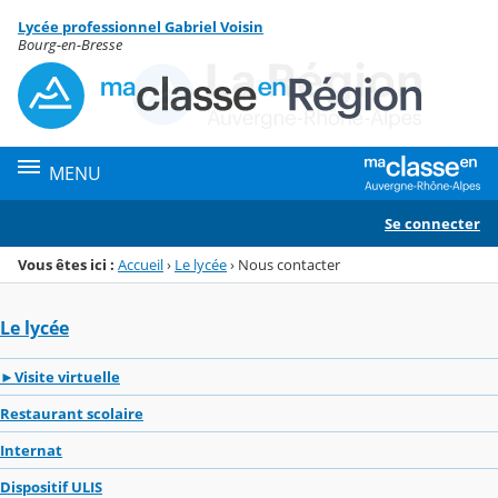
Panneau de gestion des cookies
Lycée professionnel Gabriel Voisin
Menu de la rubrique
Contenu
Bourg-en-Bresse
MENU
Se connecter
Vous êtes ici :
Accueil
›
Le lycée
›
Nous contacter
Le lycée
►Visite virtuelle
Restaurant scolaire
Internat
Dispositif ULIS