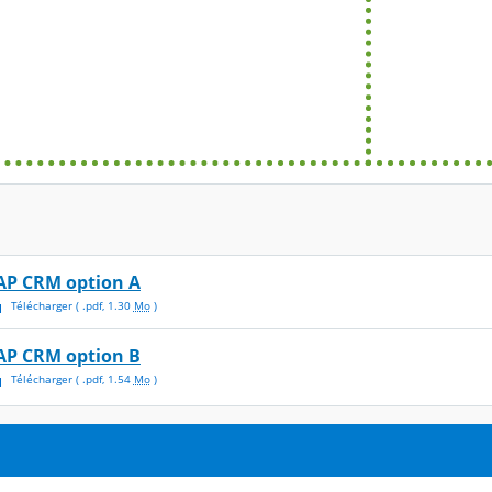
AP CRM option A
Télécharger
( .
pdf
,
1.30
Mo
)
AP CRM option B
Télécharger
( .
pdf
,
1.54
Mo
)