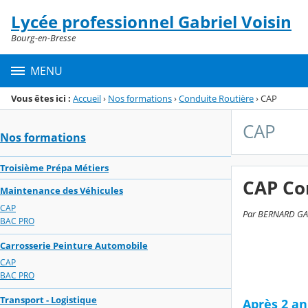
Panneau de gestion des cookies
Lycée professionnel Gabriel Voisin
Menu de la rubrique
Contenu
Bourg-en-Bresse
MENU
Vous êtes ici :
Accueil
›
Nos formations
›
Conduite Routière
›
CAP
CAP
Nos formations
Troisième Prépa Métiers
CAP Co
Maintenance des Véhicules
CAP
Par BERNARD GALL
BAC PRO
Carrosserie Peinture Automobile
CAP
BAC PRO
Transport - Logistique
Après 2 an