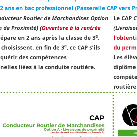
2 ans en bac professionnel (Passerelle CAP vers P
ducteur Routier de Marchandises Option
Le
CAP
C
n de Proximité) (
Ouverture à la rentrée
(Livrais
e
répare en 2 ans après la classe de 3
.
l'obtent
e
 choisissent, en fin de 3
, ce CAP s'ils
du perm
cquérir des compétences
Les élèv
nelles liées à la conduite routière.
diplôme 
compéten
routière