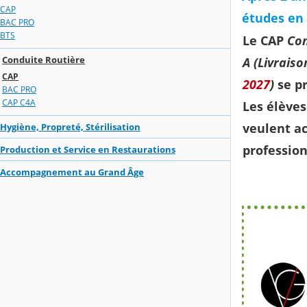
CAP
études en 
BAC PRO
BTS
Le CAP
Con
Conduite Routière
A (Livraiso
CAP
2027
)
se p
BAC PRO
CAP C4A
Les élèves
veulent a
Hygiène, Propreté, Stérilisation
profession
Production et Service en Restaurations
Accompagnement au Grand Âge