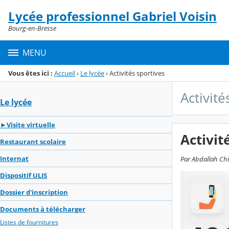
Panneau de gestion des cookies
Lycée professionnel Gabriel Voisin
Menu de la rubrique
Contenu
Bourg-en-Bresse
MENU
Vous êtes ici :
Accueil
›
Le lycée
›
Activités sportives
Activité
Le lycée
►Visite virtuelle
Activit
Restaurant scolaire
Internat
Par Abdallah Chib
Dispositif ULIS
Dossier d'inscription
Documents à télécharger
Listes de fournitures