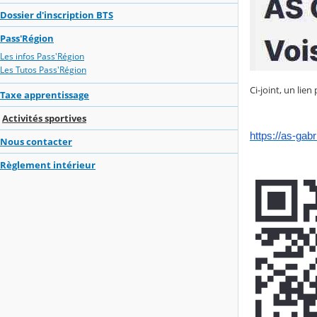
Dossier d'inscription BTS
Pass'Région
Les infos Pass'Région
Les Tutos Pass'Région
Ci-joint, un lie
Taxe apprentissage
Activités sportives
https://as-gabr
Nous contacter
Règlement intérieur