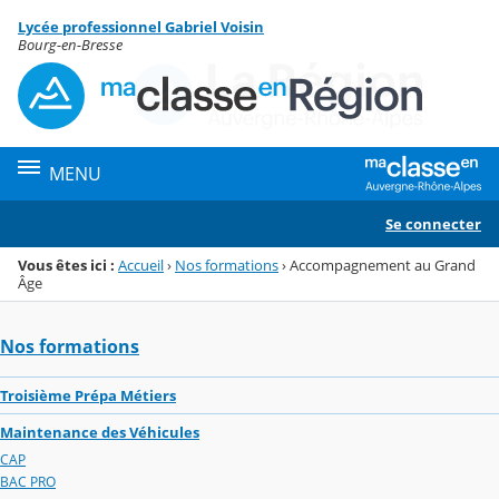
Panneau de gestion des cookies
Lycée professionnel Gabriel Voisin
Menu de la rubrique
Contenu
Bourg-en-Bresse
MENU
Se connecter
Vous êtes ici :
Accueil
›
Nos formations
›
Accompagnement au Grand
Âge
Nos formations
Troisième Prépa Métiers
Maintenance des Véhicules
CAP
BAC PRO