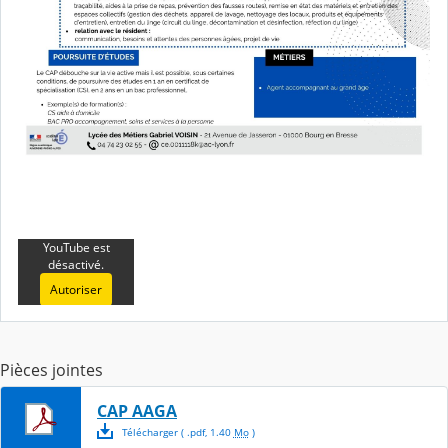
YouTube est
désactivé.
Autoriser
Pièces jointes
CAP AAGA
Télécharger
( .
pdf
,
1.40
Mo
)