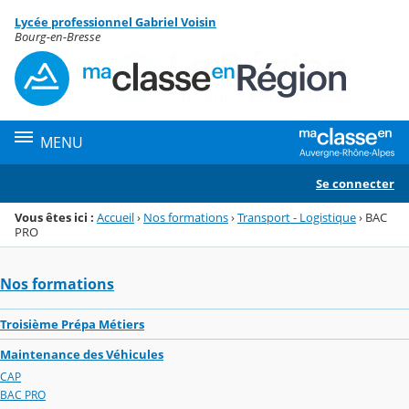
Panneau de gestion des cookies
Lycée professionnel Gabriel Voisin
Menu de la rubrique
Contenu
Bourg-en-Bresse
MENU
Se connecter
Vous êtes ici :
Accueil
›
Nos formations
›
Transport - Logistique
›
BAC
PRO
Nos formations
Troisième Prépa Métiers
Maintenance des Véhicules
CAP
BAC PRO