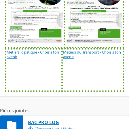
Métiers logistique - Choisis ton
Métiers du Transport - Choisis ton
avenir
avenir
Pièces jointes
BAC PRO LOG
Télécharger
( .
pdf
,
1.59
Mo
)