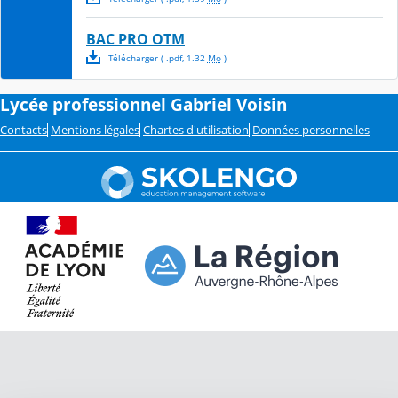
BAC PRO OTM
Télécharger
( .
pdf
,
1.32
Mo
)
Lycée professionnel Gabriel Voisin
Contacts
Mentions légales
Chartes d'utilisation
Données personnelles