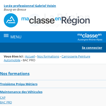
Panneau de gestion des cookies
Lycée professionnel Gabriel Voisin
Menu de la rubrique
Contenu
Bourg-en-Bresse
MENU
Se connecter
Vous êtes ici :
Accueil
›
Nos formations
›
Carrosserie Peinture
Automobile
›
BAC PRO
Nos formations
Troisième Prépa Métiers
Maintenance des Véhicules
CAP
BAC PRO