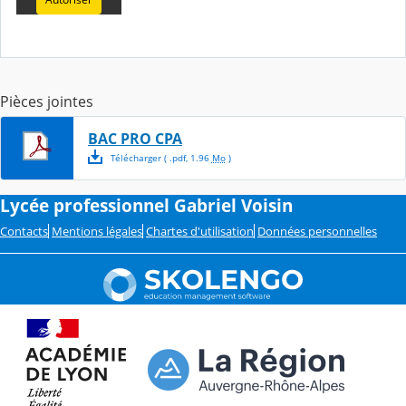
Pièces jointes
BAC PRO CPA
Télécharger
( .
pdf
,
1.96
Mo
)
Lycée professionnel Gabriel Voisin
Contacts
Mentions légales
Chartes d'utilisation
Données personnelles