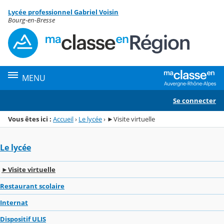
Panneau de gestion des cookies
Lycée professionnel Gabriel Voisin
Menu de la rubrique
Contenu
Bourg-en-Bresse
MENU
Se connecter
Vous êtes ici :
Accueil
›
Le lycée
›
►Visite virtuelle
Le lycée
►Visite virtuelle
Restaurant scolaire
Internat
Dispositif ULIS