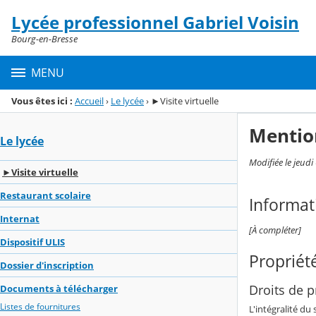
Panneau de gestion des cookies
Lycée professionnel Gabriel Voisin
Menu de la rubrique
Contenu
Bourg-en-Bresse
MENU
Vous êtes ici :
Accueil
›
Le lycée
›
►Visite virtuelle
Mentio
Le lycée
Modifiée le jeud
►Visite virtuelle
Restaurant scolaire
Informat
Internat
[À compléter]
Dispositif ULIS
Propriété
Dossier d'inscription
Droits de pr
Documents à télécharger
Listes de fournitures
L'intégralité du