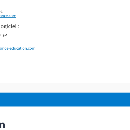
SE
rance.com
ogiciel :
engo
smos-education.com