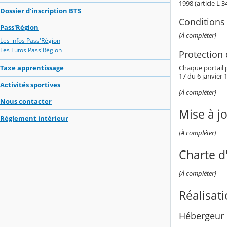
1998 (article L 
Dossier d'inscription BTS
Conditions 
Pass'Région
[À compléter]
Les infos Pass'Région
Les Tutos Pass'Région
Protection
Chaque portail p
Taxe apprentissage
17 du 6 janvier 1
Activités sportives
[À compléter]
Nous contacter
Mise à j
Règlement intérieur
[À compléter]
Charte d'
[À compléter]
Réalisat
Hébergeur 