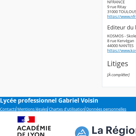
NFRANCE
9 rue Ritay
31000 TOULOU
https://www.nf
Editeur du l
KOSMOS - Skol
8 rue Kervégan
44000 NANTES
https://www.ko
Litiges
[À compléter]
Lycée professionnel Gabriel Voisin
Contacts
Mentions légales
Chartes d'utilisation
Données personnelles