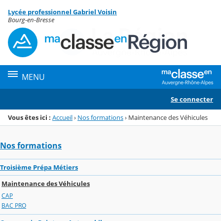
Panneau de gestion des cookies
Lycée professionnel Gabriel Voisin
Menu de la rubrique
Contenu
Bourg-en-Bresse
MENU
Se connecter
Vous êtes ici :
Accueil
›
Nos formations
›
Maintenance des Véhicules
Nos formations
Troisième Prépa Métiers
Maintenance des Véhicules
CAP
BAC PRO