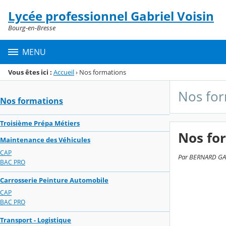
Panneau de gestion des cookies
Lycée professionnel Gabriel Voisin
Menu de la rubrique
Contenu
Bourg-en-Bresse
MENU
Vous êtes ici :
Accueil
›
Nos formations
Nos for
Nos formations
Troisième Prépa Métiers
Nos fo
Maintenance des Véhicules
CAP
Par BERNARD GALL
BAC PRO
Carrosserie Peinture Automobile
CAP
BAC PRO
Transport - Logistique