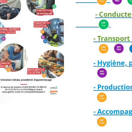
- Conducte
- Transport
- Hygiène, 
- Productio
- Accompa