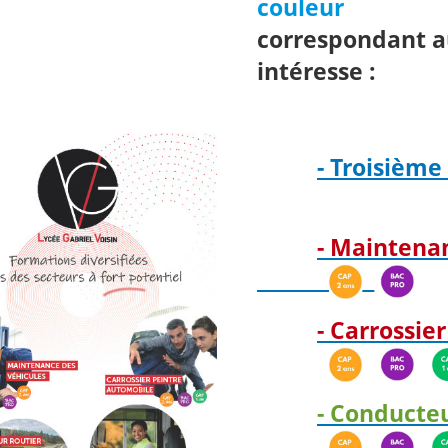
couleur
correspondant a
intéresse :
- Troisième
- Maintena
- Carrossie
- Conducte