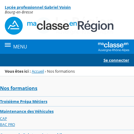
Panneau de gestion des cookies
Lycée professionnel Gabriel Voisin
Menu de la rubrique
Contenu
Bourg-en-Bresse
MENU
Se connecter
Vous êtes ici :
Accueil
›
Nos formations
Nos formations
Troisième Prépa Métiers
Maintenance des Véhicules
CAP
BAC PRO