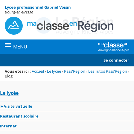
Panneau de gestion des cookies
Lycée professionnel Gabriel Voisin
Menu de la rubrique
Contenu
Bourg-en-Bresse
MENU
Se connecter
Vous êtes ici :
Accueil
›
Le lycée
›
Pass'Région
›
Les Tutos Pass'Région
›
Blog
Le lycée
►Visite virtuelle
Restaurant scolaire
Internat