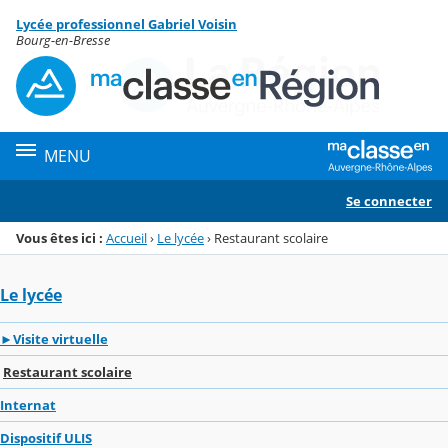
Panneau de gestion des cookies
Lycée professionnel Gabriel Voisin
Menu de la rubrique
Contenu
Bourg-en-Bresse
MENU
Se connecter
Vous êtes ici :
Accueil
›
Le lycée
›
Restaurant scolaire
Le lycée
►Visite virtuelle
Restaurant scolaire
Internat
Dispositif ULIS