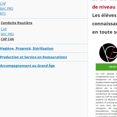
CAP
de niveau
BAC PRO
BTS
Les élèves
Conduite Routière
connaissan
CAP
en toute s
BAC PRO
CAP C4A
Hygiène, Propreté, Stérilisation
Production et Service en Restaurations
Accompagnement au Grand Âge