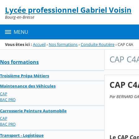
Panneau de gestion des cookies
Lycée professionnel Gabriel Voisin
Menu de la rubrique
Contenu
Bourg-en-Bresse
MENU
Vous êtes ici :
Accueil
›
Nos formations
›
Conduite Routière
›
CAP C4A
CAP C4
Nos formations
Troisième Prépa Métiers
CAP C4
Maintenance des Véhicules
CAP
Par BERNARD GALLI
BAC PRO
Carrosserie Peinture Automobile
CAP
BAC PRO
Transport - Logistique
Le
CAP
Con