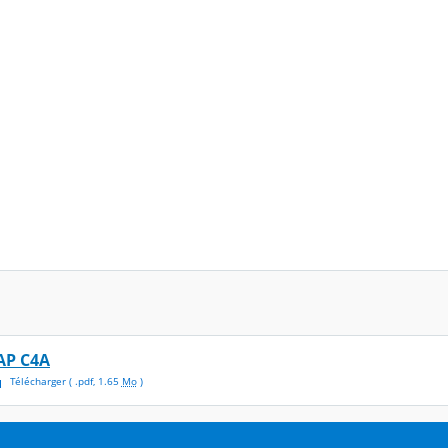
AP C4A
Télécharger
( .
pdf
,
1.65
Mo
)