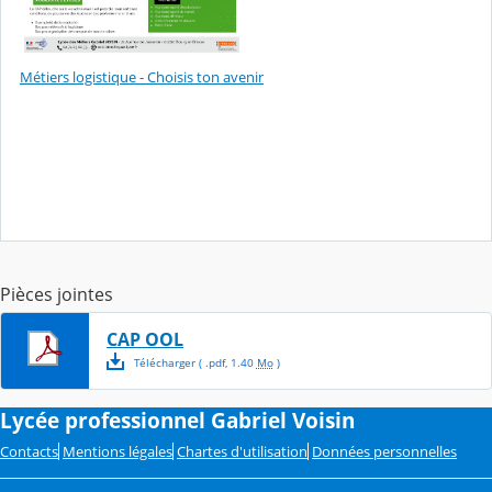
Métiers logistique - Choisis ton avenir
Pièces jointes
CAP OOL
Télécharger
( .
pdf
,
1.40
Mo
)
Lycée professionnel Gabriel Voisin
Contacts
Mentions légales
Chartes d'utilisation
Données personnelles