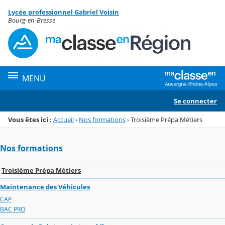
Panneau de gestion des cookies
Lycée professionnel Gabriel Voisin
Menu de la rubrique
Contenu
Bourg-en-Bresse
MENU
Se connecter
Vous êtes ici :
Accueil
›
Nos formations
›
Troisième Prépa Métiers
Nos formations
Troisième Prépa Métiers
Maintenance des Véhicules
CAP
BAC PRO