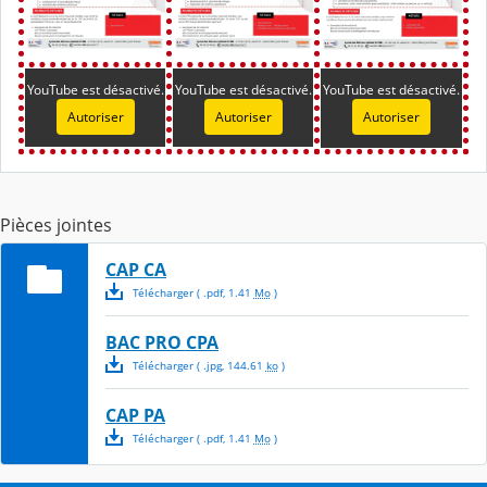
YouTube est désactivé.
YouTube est désactivé.
YouTube est désactivé.
Autoriser
Autoriser
Autoriser
Pièces jointes
CAP CA
Télécharger
( .
pdf
,
1.41
Mo
)
BAC PRO CPA
Télécharger
( .
jpg
,
144.61
ko
)
CAP PA
Télécharger
( .
pdf
,
1.41
Mo
)