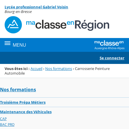
Panneau de gestion des cookies
Lycée professionnel Gabriel Voisin
Menu de la rubrique
Contenu
Bourg-en-Bresse
MENU
Se connecter
Vous êtes ici :
Accueil
›
Nos formations
›
Carrosserie Peinture
Automobile
Nos formations
Troisième Prépa Métiers
Maintenance des Véhicules
CAP
BAC PRO