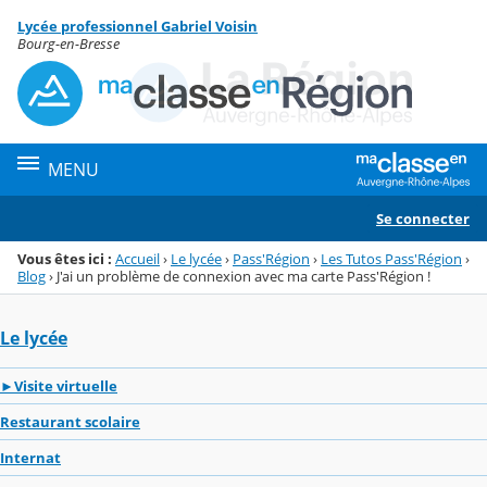
Panneau de gestion des cookies
Lycée professionnel Gabriel Voisin
Menu de la rubrique
Contenu
Bourg-en-Bresse
MENU
Se connecter
Vous êtes ici :
Accueil
›
Le lycée
›
Pass'Région
›
Les Tutos Pass'Région
›
Blog
›
J'ai un problème de connexion avec ma carte Pass'Région !
Le lycée
►Visite virtuelle
Restaurant scolaire
Internat