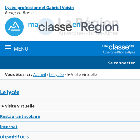
Panneau de gestion des cookies
Lycée professionnel Gabriel Voisin
Menu de la rubrique
Contenu
Bourg-en-Bresse
MENU
Se connecter
Vous êtes ici :
Accueil
›
Le lycée
›
►Visite virtuelle
Le lycée
►Visite virtuelle
Restaurant scolaire
Internat
Dispositif ULIS