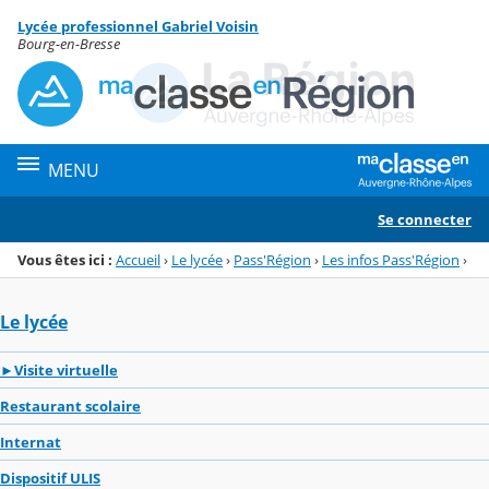
Panneau de gestion des cookies
Lycée professionnel Gabriel Voisin
Menu de la rubrique
Contenu
Bourg-en-Bresse
MENU
Se connecter
Vous êtes ici :
Accueil
›
Le lycée
›
Pass'Région
›
Les infos Pass'Région
›
Le lycée
►Visite virtuelle
Restaurant scolaire
Internat
Dispositif ULIS