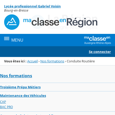
Panneau de gestion des cookies
Lycée professionnel Gabriel Voisin
Menu de la rubrique
Contenu
Bourg-en-Bresse
MENU
Se connecter
Vous êtes ici :
Accueil
›
Nos formations
›
Conduite Routière
Nos formations
Troisième Prépa Métiers
Maintenance des Véhicules
CAP
BAC PRO